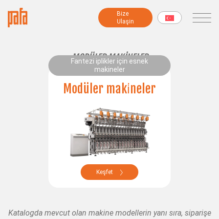
Bi̇ze
Bi̇ze
Ulaşin
Ulaşin
MAKİNELER
MODÜLER MAKINELER
Fantezi iplikler için esnek
makineler
Fantezi iplik makineleri
Modüler maki̇neler
İplik hazırlama makineleri
Modüler makineler
Büküm makineleri
Şönil makineleri
Şardon makinesi
Sarma makineleri
Numune ve Test Makineleri
Keşfet
Tüm makineler
Katalogda mevcut olan makine modellerin yanı sıra, siparişe