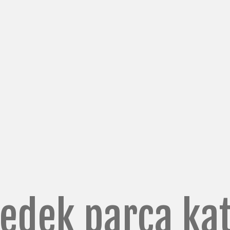
SERVİS
yedek parça ka
Destek