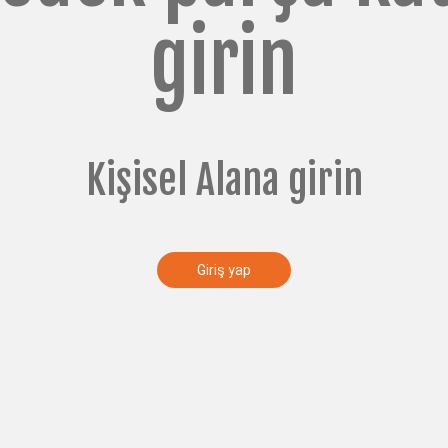
Yedek parça
girin
eri
Lab
Kişisel Alana girin
leri
Giriş yap