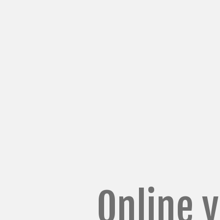
MAKİNELER
Online 
Fantezi iplik makineleri